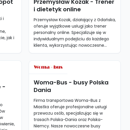
Sopot
Przemysław Kozak - Trener
i dietetyk online
 i
Przemysław Kozak, działający z Gdańska,
oferuje wyjątkowe usługi jako trener
ne,
personalny online. Specjalizuje się w
e, jak i
indywidualnym podejściu do każdego
klienta, wykorzystując nowoczesne...
Woma-Bus - busy Polska
 -
Dania
Firma transportowa Woma-Bus z
to
Miastka oferuje profesjonalne usługi
tów
przewozu osób, specjalizując się w
 w
trasach Polska-Dania oraz Polska-
wienie,
Niemcy. Nasze nowoczesne busy