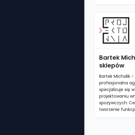
Bartek Mich
sklepów
Bartek Michalik -
profesjonalna ag
specjalizuje się w
projektowaniu wn
spożywczych. Cel
tworzenie funkcjo