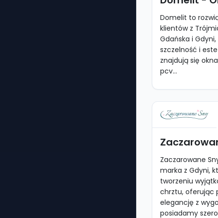
Domelit - 
Domelit to rozwią
klientów z Trójmi
Gdańska i Gdyni, 
szczelność i este
znajdują się okn
pcv...
Zaczarowa
Zaczarowane Sn
marka z Gdyni, kt
tworzeniu wyjąt
chrztu, oferując
elegancję z wygo
posiadamy szerok