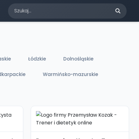
askie
Łódzkie
Dolnośląskie
dkarpackie
Warmińsko-mazurskie