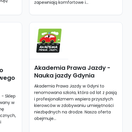
iają
zapewniają komfortowe i...
Akademia Prawa Jazdy -
do
Nauka jazdy Gdynia
owego
Akademia Prawa Jazdy w Gdyni to
renomowana szkoła, która od lat z pasją
- Sklep
i profesjonalizmem wspiera przyszłych
owany w
kierowców w zdobywaniu umiejętności
mę
niezbędnych na drodze. Nasza oferta
cznych,
obejmuje...
i