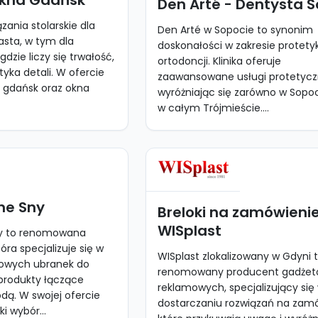
Okna Gdańsk
Den Arté - Dentysta 
zania stolarskie dla
Den Arté w Sopocie to synonim
asta, w tym dla
doskonałości w zakresie protetyki
gdzie liczy się trwałość,
ortodoncji. Klinika oferuje
tyka detali. W ofercie
zaawansowane usługi protetycz
a gdańsk oraz okna
wyróżniając się zarówno w Sopoci
w całym Trójmieście....
ne Sny
Breloki na zamówienie
WISplast
y to renomowana
óra specjalizuje się w
WISplast zlokalizowany w Gdyni 
kowych ubranek do
renomowany producent gadże
 produkty łączące
reklamowych, specjalizujący się
dą. W swojej ofercie
dostarczaniu rozwiązań na zamó
i wybór...