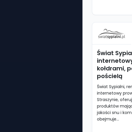
Świat Sypial
internetow
kołdrami, p
pościelą
Świat Sypialni, 
internetowy prow
Straszynie, oferu
produktów mają
jakości snu i kom
obejmuje...