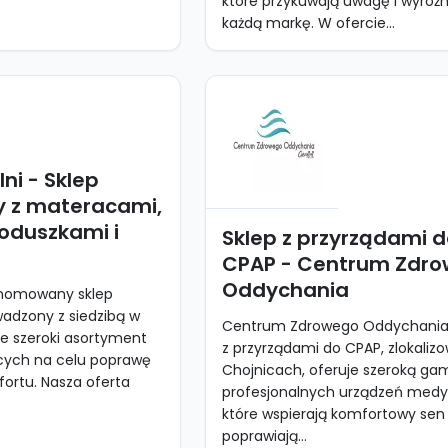
które przykuwają uwagę i wyróżn
każdą markę. W ofercie...
ni - Sklep
y z materacami,
oduszkami i
Sklep z przyrządami 
CPAP - Centrum Zdr
Oddychania
renomowany sklep
adzony z siedzibą w
Centrum Zdrowego Oddychania 
je szeroki asortyment
z przyrządami do CPAP, zlokaliz
cych na celu poprawę
Chojnicach, oferuje szeroką ga
fortu. Nasza oferta
profesjonalnych urządzeń medy
które wspierają komfortowy sen 
poprawiają...