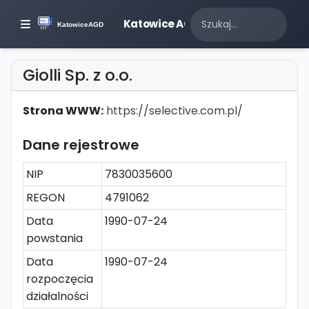
Katowice AGD
Giolli Sp. z o.o.
Strona WWW:
https://selective.com.pl/
Dane rejestrowe
NIP
7830035600
REGON
4791062
Data
1990-07-24
powstania
Data
1990-07-24
rozpoczęcia
działalności