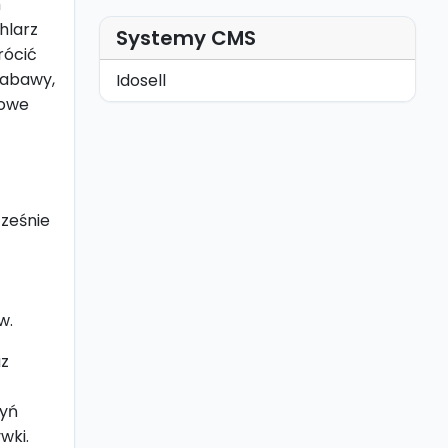
m
hlarz
Systemy CMS
rócić
zabawy,
Idosell
dowe
ześnie
w.
az
zyń
wki.