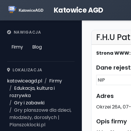
Katowice AGD
NAWIGACJA
F.H.U Pa
Firmy
Blog
Strona WWW:
Dane rejes
LOKALIZACJA
NIP
katowiceagd.pl
Firmy
Edukacja, kultura i
Adres
rozrywka
Gry i zabawki
Okrzei 26A, 07
Gry planszowe dla dzieci,
młodzieży, dorosłych |
Opis firmy
Planszoklocki.pl