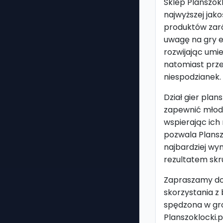
Sklep Planszokl
najwyższej jak
produktów zaró
uwagę na gry e
rozwijając umi
natomiast prze
niespodzianek.
Dział gier plan
zapewnić młod
wspierając ich
pozwala Plansz
najbardziej wy
rezultatem skr
Zapraszamy do 
skorzystania z
spędzona w gro
Planszoklocki.