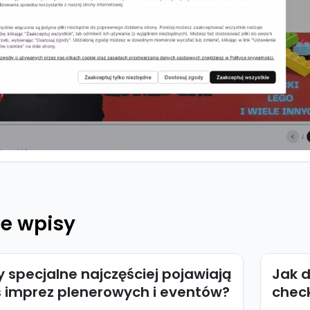
e wpisy
y specjalne najczęściej pojawiają
Jak 
s imprez plenerowych i eventów?
check