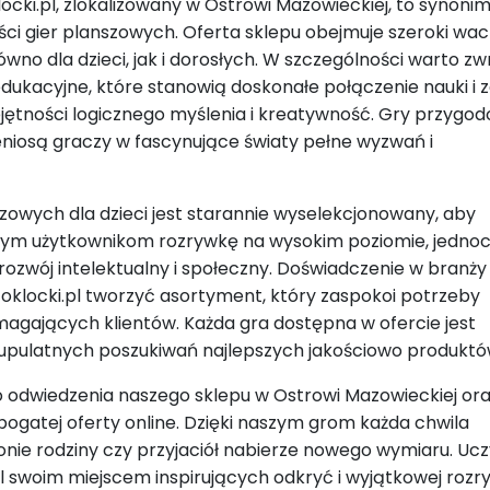
ocki.pl, zlokalizowany w Ostrowi Mazowieckiej, to synoni
ości gier planszowych. Oferta sklepu obejmuje szeroki wac
wno dla dzieci, jak i dorosłych. W szczególności warto zw
dukacyjne, które stanowią doskonałe połączenie nauki i 
ejętności logicznego myślenia i kreatywność. Gry przygo
niosą graczy w fascynujące światy pełne wyzwań i
szowych dla dzieci jest starannie wyselekcjonowany, aby
ym użytkownikom rozrywkę na wysokim poziomie, jednoc
 rozwój intelektualny i społeczny. Doświadczenie w branży
oklocki.pl tworzyć asortyment, który zaspokoi potrzeby
magających klientów. Każda gra dostępna w ofercie jest
upulatnych poszukiwań najlepszych jakościowo produktó
odwiedzenia naszego sklepu w Ostrowi Mazowieckiej or
 bogatej oferty online. Dzięki naszym grom każda chwila
nie rodziny czy przyjaciół nabierze nowego wymiaru. Uc
pl swoim miejscem inspirujących odkryć i wyjątkowej rozry