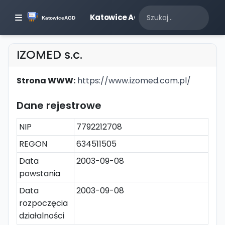
Katowice AGD
IZOMED s.c.
Strona WWW:
https://www.izomed.com.pl/
Dane rejestrowe
NIP
7792212708
REGON
634511505
Data
2003-09-08
powstania
Data
2003-09-08
rozpoczęcia
działalności