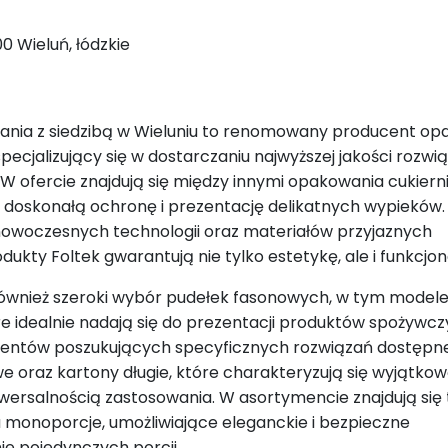
0 Wieluń, łódzkie
ania z siedzibą w Wieluniu to renomowany producent o
ecjalizujący się w dostarczaniu najwyższej jakości rozwi
 W ofercie znajdują się między innymi opakowania cukiern
 doskonałą ochronę i prezentację delikatnych wypieków. 
owoczesnych technologii oraz materiałów przyjaznych
dukty Foltek gwarantują nie tylko estetykę, ale i funkcjon
również szeroki wybór pudełek fasonowych, w tym modele
re idealnie nadają się do prezentacji produktów spożywcz
 klientów poszukujących specyficznych rozwiązań dostępn
e oraz kartony długie, które charakteryzują się wyjątko
niwersalnością zastosowania. W asortymencie znajdują się
monoporcje, umożliwiające eleganckie i bezpieczne
e pojedynczych porcji.