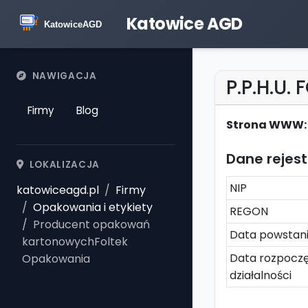
Katowice AGD
NAWIGACJA
P.P.H.U. 
Firmy
Blog
Strona WWW:
Dane rejes
LOKALIZACJA
NIP
katowiceagd.pl
Firmy
Opakowania i etykiety
REGON
Producent opakowań
Data powstan
kartonowychFoltek
Data rozpoczę
Opakowania
działalności