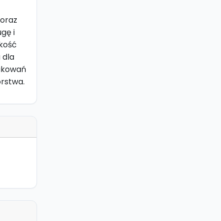
 oraz
gę i
akość
 dla
pakowań
orstwa.