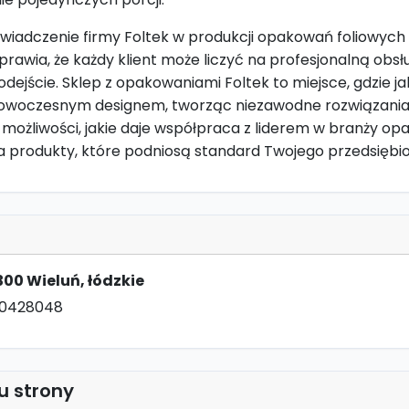
świadczenie firmy Foltek w produkcji opakowań foliowych
rawia, że każdy klient może liczyć na profesjonalną obsłu
dejście. Sklep z opakowaniami Foltek to miejsce, gdzie j
 nowoczesnym designem, tworząc niezawodne rozwiązania
j możliwości, jakie daje współpraca z liderem w branży o
 na produkty, które podniosą standard Twojego przedsiębi
300 Wieluń, łódzkie
90428048
u strony