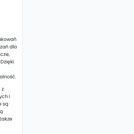
pakowań
ązań dla
icze,
Dzięki
alność.
 z
ych i
e są
wą
 także