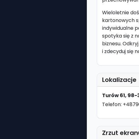
Wieloletnie do
kartonowych sp
indywidualne po
spotyka się z
biznesu. Odkry
i zdecyduj się
Lokalizacje
Turów 61, 98-
Telefon: +487
Zrzut ekran