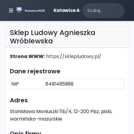
Katowice AGD
Sklep Ludowy Agnieszka
Wróblewska
Strona WWW:
https://sklepludowy.pl/
Dane rejestrowe
NIP
8491495988
Adres
Stanisława Moniuszki 11b/4, 12-200 Pisz, piski,
warmińsko-mazurskie
Opis firmy