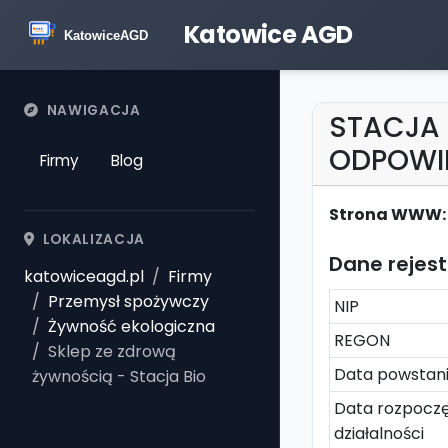
Katowice AGD
NAWIGACJA
STACJA 
ODPOWI
Firmy
Blog
Strona WWW:
LOKALIZACJA
Dane rejes
katowiceagd.pl
Firmy
Przemysł spożywczy
NIP
Żywność ekologiczna
REGON
Sklep ze zdrową
Data powstan
żywnością - Stacja Bio
Data rozpoczę
działalności