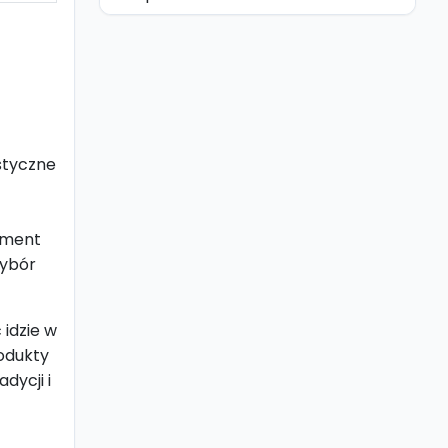
styczne
yment
wybór
 idzie w
rodukty
dycji i