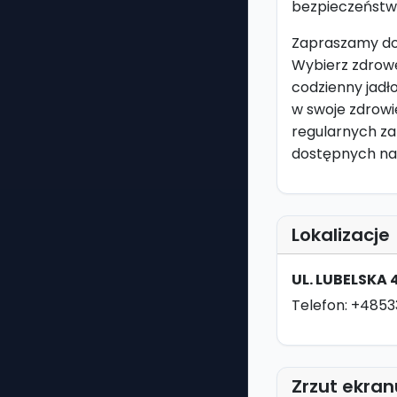
bezpieczeństw
Zapraszamy do
Wybierz zdrowe
codzienny jadł
w swoje zdrowi
regularnych za
dostępnych na 
Lokalizacje
UL. LUBELSKA 
Telefon: +485
Zrzut ekran