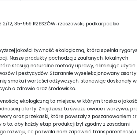
6 2/12, 35-959 RZESZÓW, rzeszowski, podkarpackie
yższej jakości żywność ekologiczną, która spełnia rygory
acji. Nasze produkty pochodzą z zaufanych, lokalnych
tóre stosują naturalne metody uprawy, eliminując użycie
wozów i pestycydów. Starannie wyselekcjonowany asort
nię smaku i wartości odżywczych, stanowiąc doskonały 
cych o zdrowie oraz środowisko.
wnością ekologiczną to miejsce, w którym troska o jakość
odnością oferty. Znajdziesz tu świeże owoce i warzywa, p
wory oraz przekąski, które powstały z poszanowaniem tra
y o to, aby każdy etap produkcji był zgodny z zasadami
o rozwoju, co pozwala nam zapewnić transparentność i