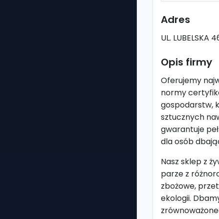
Adres
UL. LUBELSKA 4
Opis firmy
Oferujemy najw
normy certyfik
gospodarstw, k
sztucznych na
gwarantuje peł
dla osób dbają
Nasz sklep z ży
parze z różnor
zbożowe, przet
ekologii. Dbam
zrównoważoneg