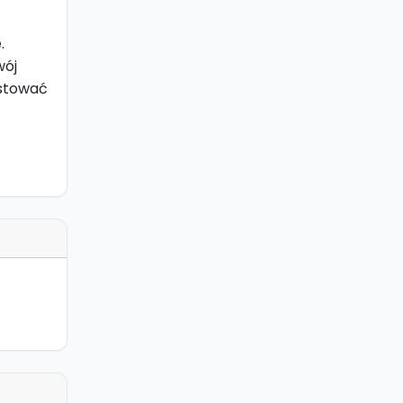
.
wój
estować