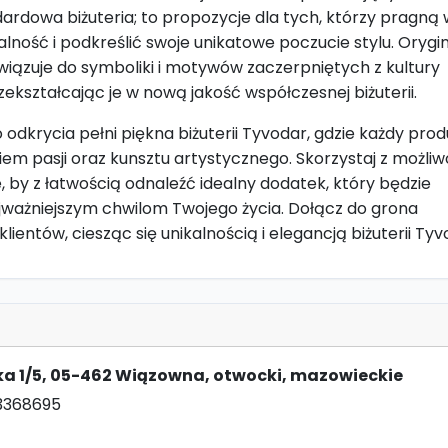
dardowa biżuteria; to propozycje dla tych, którzy pragną 
alność i podkreślić swoje unikatowe poczucie stylu. Orygi
iązuje do symboliki i motywów zaczerpniętych z kultury
rzekształcając je w nową jakość współczesnej biżuterii.
dkrycia pełni piękna biżuterii Tyvodar, gdzie każdy produ
em pasji oraz kunsztu artystycznego. Skorzystaj z możliw
, by z łatwością odnaleźć idealny dodatek, który będzie
jważniejszym chwilom Twojego życia. Dołącz do grona
ientów, ciesząc się unikalnością i elegancją biżuterii Tyv
ka 1/5, 05-462 Wiązowna, otwocki, mazowieckie
13368695