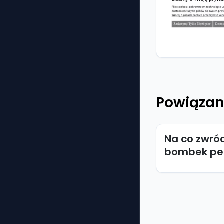
Powiązan
Na co zwró
bombek pe