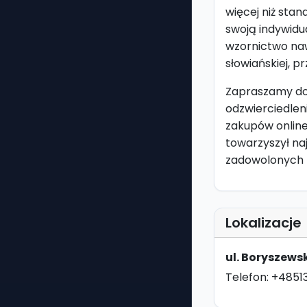
więcej niż stan
swoją indywidu
wzornictwo naw
słowiańskiej, p
Zapraszamy do o
odzwierciedleni
zakupów online
towarzyszył na
zadowolonych kl
Lokalizacje
ul. Boryszews
Telefon: +485