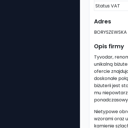
Status VAT
Adres
BORYSZEWSKA 
Opis firmy
Tyvodar, renomo
unikalną biżut
ofercie znajdu
doskonałe poł
biżuterii jest 
mu niepowtarza
ponadczasowy
Nietypowe obrą
wzorami oraz uż
kamienie szlac