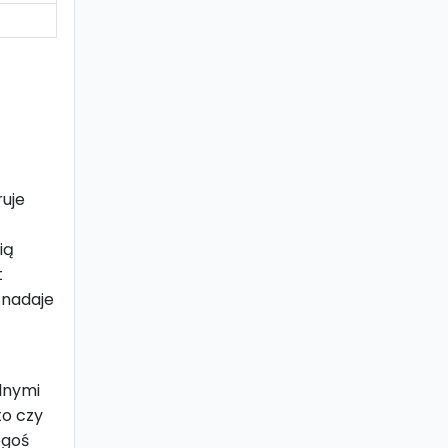
ruje
ią
t
o nadaje
lnymi
to czy
egoś