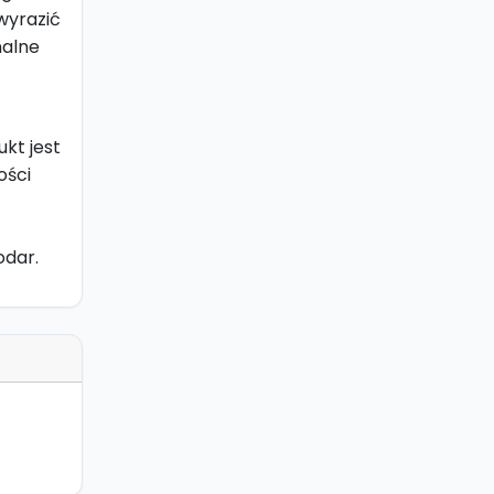
wyrazić
nalne
kt jest
ości
odar.