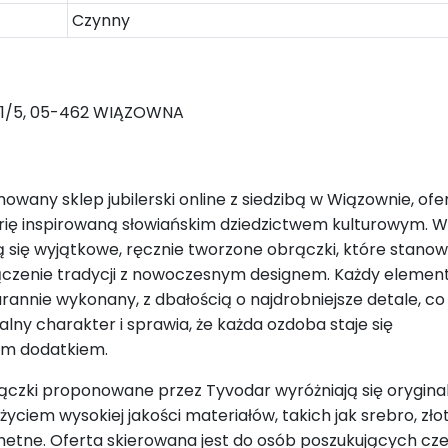
Czynny
1/5, 05-462 WIĄZOWNA
wany sklep jubilerski online z siedzibą w Wiązownie, ofe
erię inspirowaną słowiańskim dziedzictwem kulturowym. W
ją się wyjątkowe, ręcznie tworzone obrączki, które stanow
ączenie tradycji z nowoczesnym designem. Każdy elemen
starannie wykonany, z dbałością o najdrobniejsze detale, c
lny charakter i sprawia, że każda ozdoba staje się
m dodatkiem.
czki proponowane przez Tyvodar wyróżniają się orygina
yciem wysokiej jakości materiałów, takich jak srebro, zło
hetne. Oferta skierowana jest do osób poszukujących cz