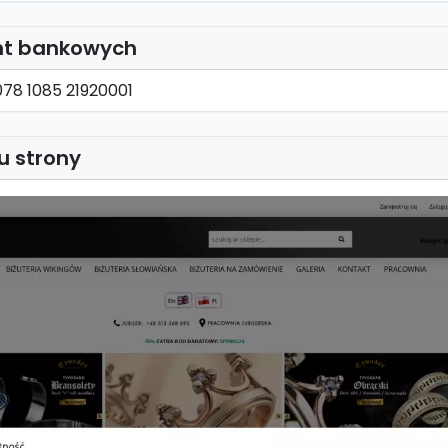
nt bankowych
078 1085 21920001
u strony