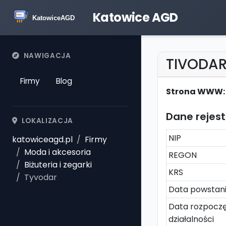
Katowice AGD
NAWIGACJA
TIVODA
Firmy
Blog
Strona WWW:
Dane rejes
LOKALIZACJA
NIP
katowiceagd.pl
Firmy
Moda i akcesoria
REGON
Biżuteria i zegarki
KRS
Tyvodar
Data powstan
Data rozpoczę
działalności