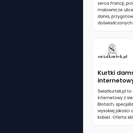
serca Francji, pr
malownicze ulic
dania, przygoto
doświadczonych..
Kurtki dams
internetowy
Światkurtek.pl t
internetowy z sie
Błotach, specjali
wysokiej jakości 
kobiet. Oferta sk