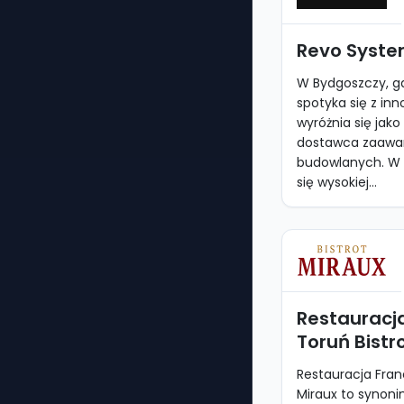
Revo Syst
W Bydgoszczy, g
spotyka się z in
wyróżnia się jak
dostawca zaawa
budowlanych. W o
się wysokiej...
Restauracj
Toruń Bistr
Restauracja Fran
Miraux to synoni