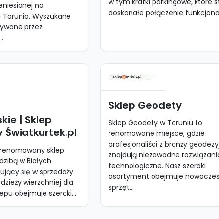
w tym kratki parkingowe, które 
zeniesionej na
doskonałe połączenie funkcjonaln
e Torunia. Wyszukane
wywane przez
.
Sklep Geodety
kie | Sklep
Sklep Geodety w Toruniu to
 Światkurtek.pl
renomowane miejsce, gdzie
profesjonaliści z branży geodezy
o renomowany sklep
znajdują niezawodne rozwiązani
dzibą w Białych
technologiczne. Nasz szeroki
zujący się w sprzedaży
asortyment obejmuje nowocze
odzieży wierzchniej dla
sprzęt...
lepu obejmuje szeroki...