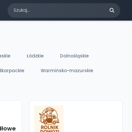
askie
Łódzkie
Dolnośląskie
dkarpackie
Warmińsko-mazurskie
dłowe