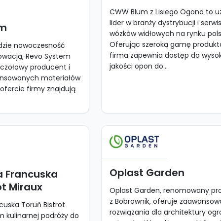
CWW Blum z Lisiego Ogona to 
lider w branży dystrybucji i serw
em
wózków widłowych na rynku pols
Oferując szeroką gamę produkt
dzie nowoczesność
firma zapewnia dostęp do wysok
nowacją, Revo System
jakości opon do...
o czołowy producent i
nsowanych materiałów
fercie firmy znajdują
Oplast Garden
a Francuska
ot Miraux
Oplast Garden, renomowany pr
z Bobrownik, oferuje zaawanso
cuska Toruń Bistrot
rozwiązania dla architektury ogr
m kulinarnej podróży do