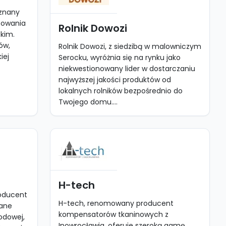
uznany
isowania
Rolnik Dowozi
kim.
ów,
Rolnik Dowozi, z siedzibą w malowniczym
iej
Serocku, wyróżnia się na rynku jako
niekwestionowany lider w dostarczaniu
najwyższej jakości produktów od
lokalnych rolników bezpośrednio do
Twojego domu....
H-tech
oducent
H-tech, renomowany producent
wane
kompensatorów tkaninowych z
odowej,
Inowrocławia, oferuje szeroką gamę