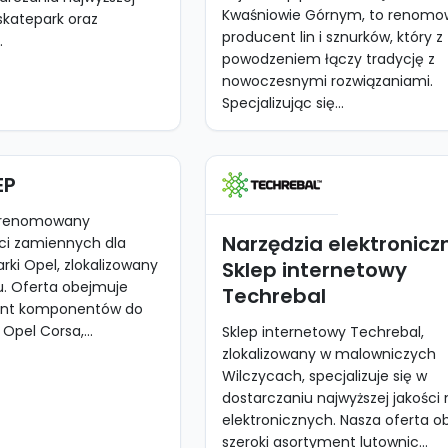
Kwaśniowie Górnym, to renom
skatepark oraz
producent lin i sznurków, który z
.
powodzeniem łączy tradycję z
nowoczesnymi rozwiązaniami.
Specjalizując się...
EP
o renomowany
Narzędzia elektroniczn
ci zamiennych dla
i Opel, zlokalizowany
Sklep internetowy
. Oferta obejmuje
Techrebal
ment komponentów do
 Opel Corsa,...
Sklep internetowy Techrebal,
zlokalizowany w malowniczych
Wilczycach, specjalizuje się w
dostarczaniu najwyższej jakości 
elektronicznych. Nasza oferta 
szeroki asortyment lutownic...