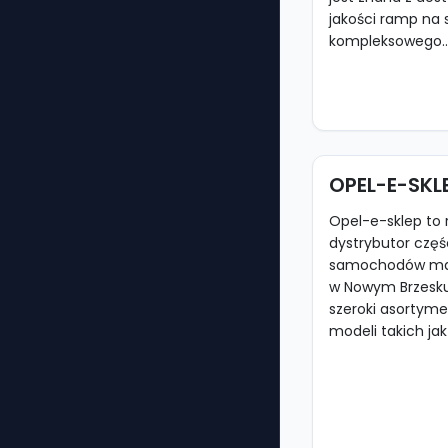
jakości ramp na 
kompleksowego..
OPEL-E-SKL
Opel-e-sklep t
dystrybutor częś
samochodów mark
w Nowym Brzesku
szeroki asorty
modeli takich jak