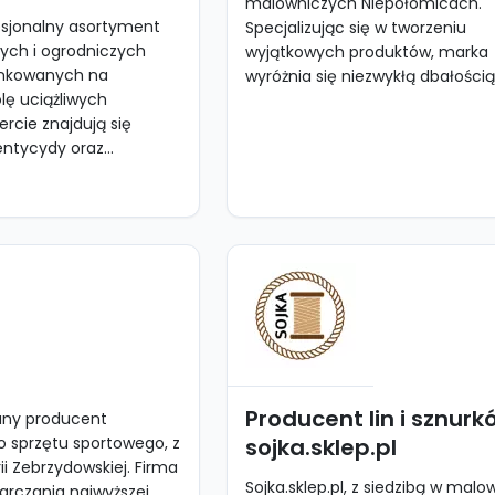
malowniczych Niepołomicach.
esjonalny asortyment
Specjalizując się w tworzeniu
ych i ogrodniczych
wyjątkowych produktów, marka
unkowanych na
wyróżnia się niezwykłą dbałością 
lę uciążliwych
rcie znajdują się
ntycydy oraz...
Producent lin i sznurk
any producent
o sprzętu sportowego, z
sojka.sklep.pl
ii Zebrzydowskiej. Firma
Sojka.sklep.pl, z siedzibą w mal
tarczania najwyższej