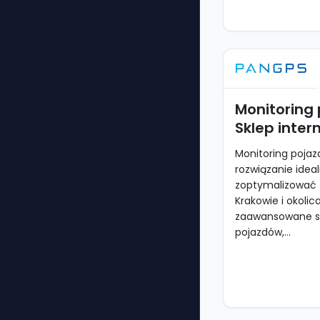
Monitoring
Sklep inte
Monitoring poja
rozwiązanie idea
zoptymalizować 
Krakowie i okolic
zaawansowane sy
pojazdów,...