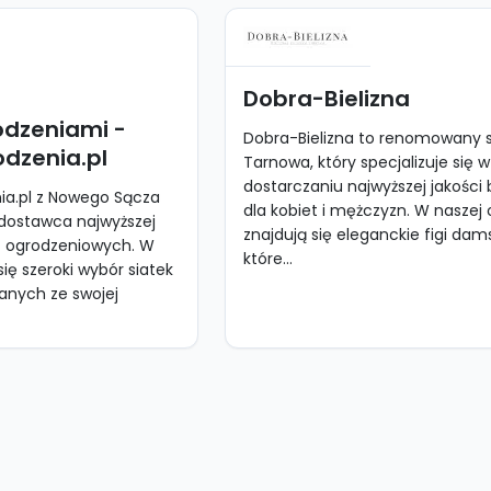
Dobra-Bielizna
odzeniami -
Dobra-Bielizna to renomowany s
dzenia.pl
Tarnowa, który specjalizuje się w
dostarczaniu najwyższej jakości b
a.pl z Nowego Sącza
dla kobiet i mężczyzn. W naszej 
ostawca najwyższej
znajdują się eleganckie figi dams
ń ogrodzeniowych. W
które...
się szeroki wybór siatek
anych ze swojej