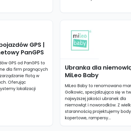
 pojazdów GPS |
rnetowy PanGPS
zdów GPS od PanGPS to
Ubranka dla niemowlą
lne dla firm pragnących
MiLeo Baby
zarządzanie flotą w
ach. Oferując
MiLeo Baby to renomowana mar
stemy lokalizacji
Golkowic, specjalizująca się w t
najwyższej jakości ubranek dla
niemowląt i noworodków. Z wiel
starannością projektujemy bod
kopertowe, rampersy...