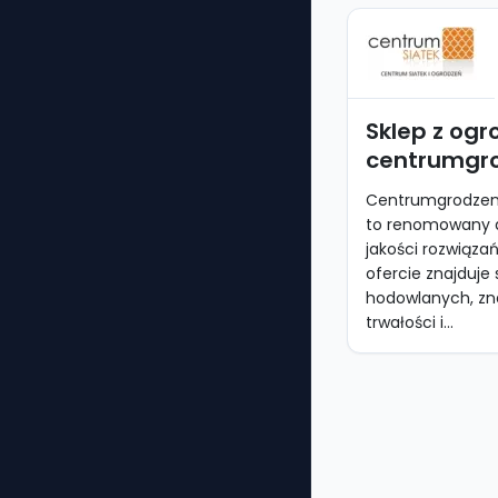
Sklep z ogr
centrumgro
Centrumgrodzeni
to renomowany d
jakości rozwiąza
ofercie znajduje 
hodowlanych, zn
trwałości i...