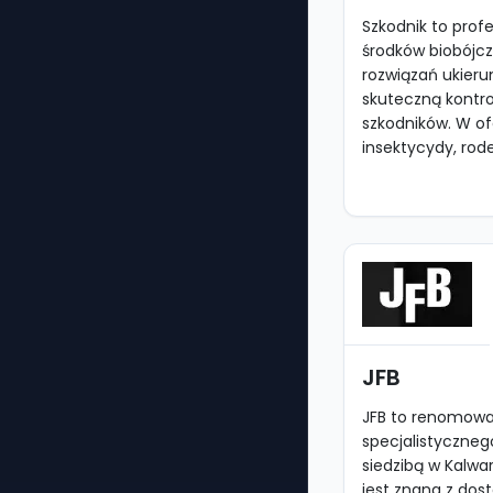
Szkodnik to prof
środków biobójcz
rozwiązań ukier
skuteczną kontro
szkodników. W ofe
insektycydy, rode
JFB
JFB to renomow
specjalistyczneg
siedzibą w Kalwar
jest znana z dos