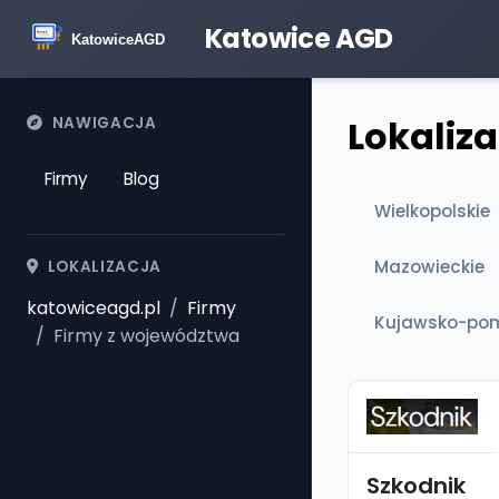
Katowice AGD
Lokaliza
NAWIGACJA
Firmy
Blog
Wielkopolskie
Mazowieckie
LOKALIZACJA
katowiceagd.pl
Firmy
Kujawsko-pom
Firmy z województwa
Szkodnik