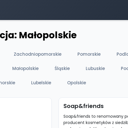
cja: Małopolskie
Zachodniopomorskie
Pomorskie
Podl
Małopolskie
Śląskie
Lubuskie
Po
orskie
Lubelskie
Opolskie
Soap&friends
Soap&friends to renomowany po
producent kosmetyków z siedzi