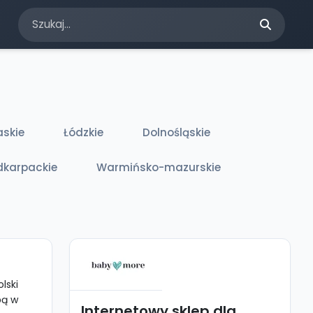
askie
Łódzkie
Dolnośląskie
dkarpackie
Warmińsko-mazurskie
lski
bą w
Internetowy sklep dla