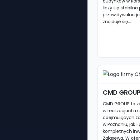
budynków w Karsk
liczy się stabilna
przewidywalna ja
znajduje się...
CMD GROU
CMD GROUP to zes
w realizacjach m
obejmujących 
w Poznaniu, jak 
kompletnych inwe
Zalasewa. W oferc