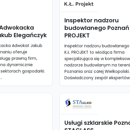
Inspektor nadzoru
 Adwokacka
budowlanego Poznań 
kub Elegańczyk
PROJEKT
kacka Adwokat Jakub
Inspektor nadzoru budowlanego
naniu oferuje
K.Ł. PROJEKT to wiodąca firma
ługę prawną firm,
specjalizująca się w kompleks
ę na dynamicznie
nadzorze budowlanym na teren
ę sektorach gospodarki.
Poznania oraz całej Wielkopolski.
..
Doświadczony zespół ekspertów z
Usługi szklarskie Pozn