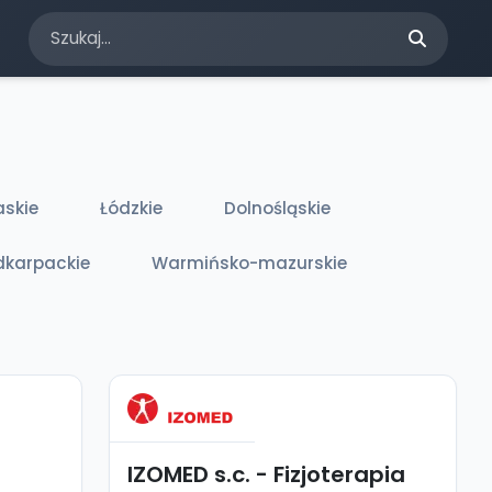
askie
Łódzkie
Dolnośląskie
dkarpackie
Warmińsko-mazurskie
IZOMED s.c. - Fizjoterapia