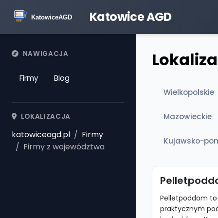
Katowice AGD
Lokaliza
NAWIGACJA
Firmy
Blog
Wielkopolskie
Mazowieckie
LOKALIZACJA
katowiceagd.pl
Firmy
Kujawsko-pom
Firmy z województwa
Pelletpod
Pelletpoddom to
praktycznym pod