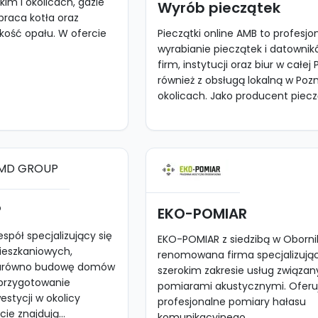
im i okolicach, gdzie
Wyrób pieczątek
 praca kotła oraz
kość opału. W ofercie
Pieczątki online AMB to profesjo
wyrabianie pieczątek i datownik
firm, instytucji oraz biur w całej 
również z obsługą lokalną w Pozn
okolicach. Jako producent pieczą
P
EKO-POMIAR
pół specjalizujący się
EKO-POMIAR z siedzibą w Oborni
ieszkaniowych,
renomowana firma specjalizując
zarówno budowę domów
szerokim zakresie usług związan
i przygotowanie
pomiarami akustycznymi. Ofer
stycji w okolicy
profesjonalne pomiary hałasu
ie znajdują...
komunikacyjnego...