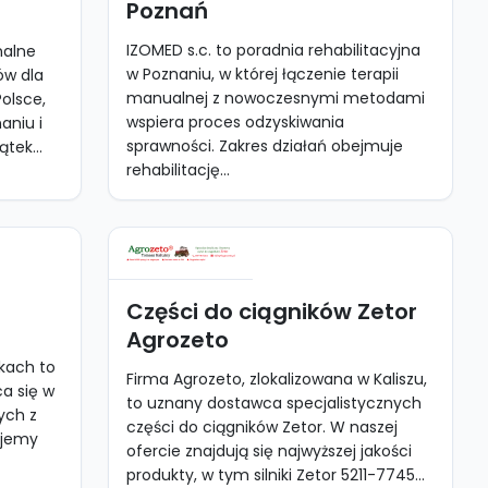
Poznań
IZOMED s.c. to poradnia rehabilitacyjna
nalne
w Poznaniu, w której łączenie terapii
ów dla
manualnej z nowoczesnymi metodami
Polsce,
wspiera proces odzyskiwania
aniu i
sprawności. Zakres działań obejmuje
tek...
rehabilitację...
Części do ciągników Zetor
Agrozeto
kach to
Firma Agrozeto, zlokalizowana w Kaliszu,
a się w
to uznany dostawca specjalistycznych
ych z
części do ciągników Zetor. W naszej
ujemy
ofercie znajdują się najwyższej jakości
produkty, w tym silniki Zetor 5211-7745...