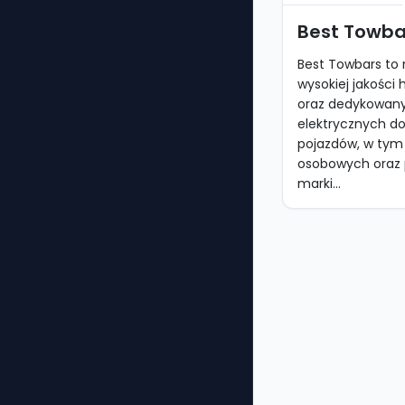
Best Towba
Best Towbars t
wysokiej jakości
oraz dedykowany
elektrycznych do
pojazdów, w ty
osobowych oraz 
marki...