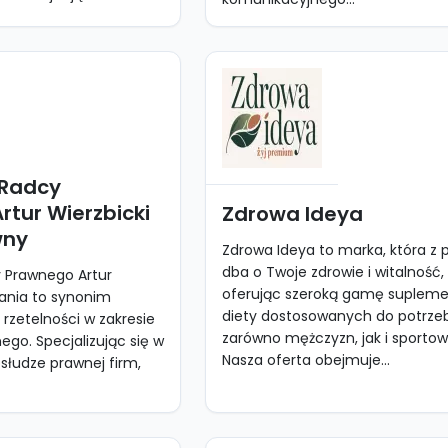
 Radcy
tur Wierzbicki
Zdrowa Ideya
wny
Zdrowa Ideya to marka, która z 
dba o Twoje zdrowie i witalność,
y Prawnego Artur
oferując szeroką gamę suplem
nania to synonim
diety dostosowanych do potrze
 rzetelności w zakresie
zarówno mężczyzn, jak i sporto
go. Specjalizując się w
Nasza oferta obejmuje...
łudze prawnej firm,