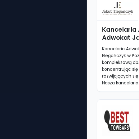
Kancelaria
Adwokat Ja
Kancelaria Adwo
Elegańczyk w Poz
kompleksową obs
koncentrując si
rozwijających si
Nasza kancelaria.