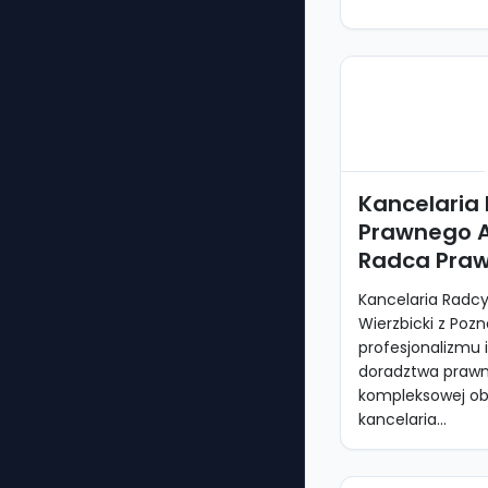
Kancelaria
Prawnego Ar
Radca Pra
Kancelaria Radc
Wierzbicki z Poz
profesjonalizmu i
doradztwa prawne
kompleksowej obs
kancelaria...