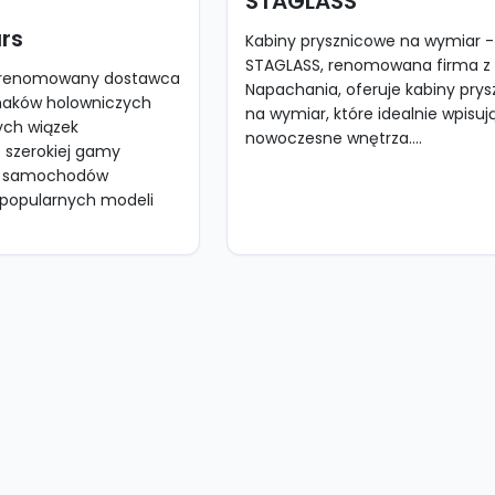
STAGLASS
rs
Kabiny prysznicowe na wymiar 
STAGLASS, renomowana firma z
o renomowany dostawca
Napachania, oferuje kabiny pry
 haków holowniczych
na wymiar, które idealnie wpisuj
ch wiązek
nowoczesne wnętrza....
 szerokiej gamy
m samochodów
popularnych modeli