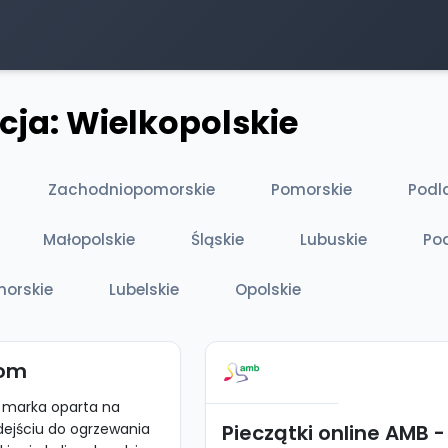
cja: Wielkopolskie
Zachodniopomorskie
Pomorskie
Podl
Małopolskie
Śląskie
Lubuskie
Po
orskie
Lubelskie
Opolskie
dom
 marka oparta na
ejściu do ogrzewania
Pieczątki online AMB -