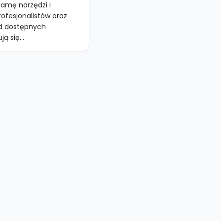
gamę narzędzi i
rofesjonalistów oraz
d dostępnych
ą się...