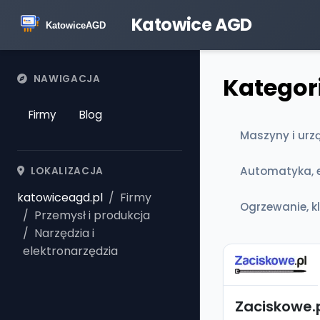
Katowice AGD
Kategori
NAWIGACJA
Firmy
Blog
Maszyny i urz
Automatyka, e
LOKALIZACJA
katowiceagd.pl
Firmy
Ogrzewanie, k
Przemysł i produkcja
Narzędzia i
elektronarzędzia
Zaciskowe.