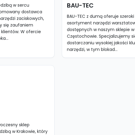
BAU-TEC
edzibą w sercu
nomowany dostawca
BAU-TEC z dumą oferuje szeroki
narzędzi zaciskowych,
asortyment narzędzi warsztato
zy się zaufaniem
dostępnych w naszym sklepie w
 klientów. W ofercie
Częstochowie. Specjalizujemy s
ka...
dostarczaniu wysokiej jakości klu
narzędzi, w tym blokad...
woczesny sklep
dzibą w Krakowie, który