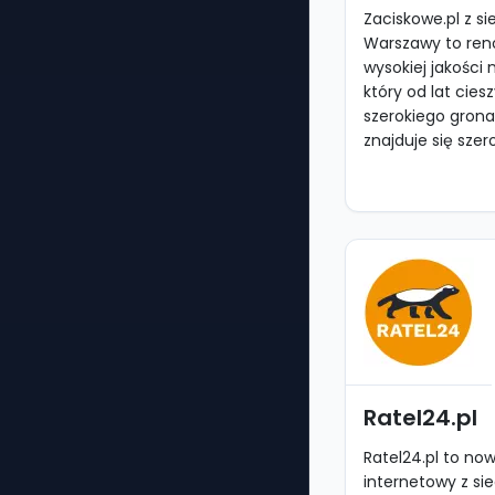
Zaciskowe.pl z si
Warszawy to re
wysokiej jakości 
który od lat cies
szerokiego grona
znajduje się szero
Ratel24.pl
Ratel24.pl to no
internetowy z sie