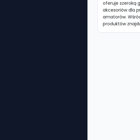
oferuje szeroką 
akcesoriów dla p
amatorów. Wśró
produktów znajduj