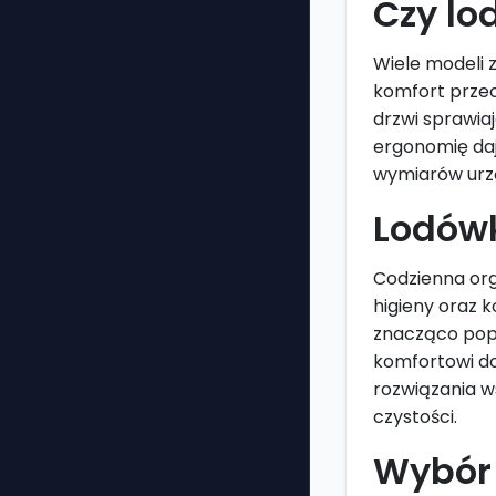
Czy lo
Wiele modeli 
komfort przec
drzwi sprawia
ergonomię da
wymiarów urzą
Lodówk
Codzienna org
higieny oraz 
znacząco popr
komfortowi do
rozwiązania w
czystości.
Wybór 