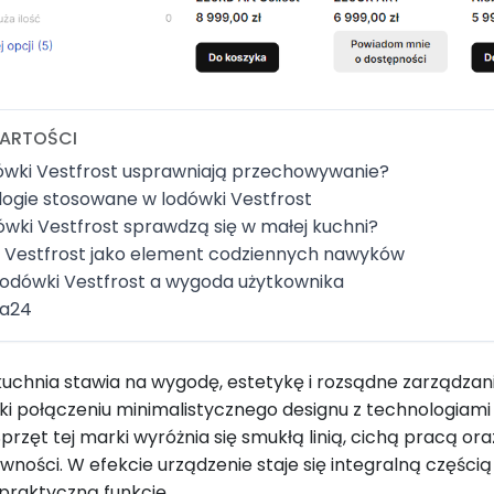
ARTOŚCI
ówki Vestfrost usprawniają przechowywanie?
ogie stosowane w lodówki Vestfrost
ówki Vestfrost sprawdzą się w małej kuchni?
 Vestfrost jako element codziennych nawyków
odówki Vestfrost a wygoda użytkownika
a24
chnia stawia na wygodę, estetykę i rozsądne zarządzani
ęki połączeniu minimalistycznego designu z technologiam
przęt tej marki wyróżnia się smukłą linią, cichą pracą or
ywności. W efekcie urządzenie staje się integralną części
praktyczną funkcję.