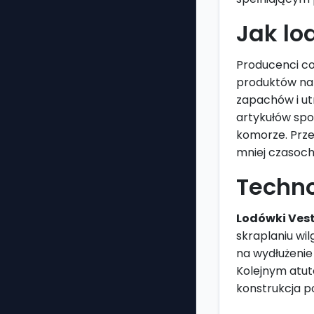
Jak lo
Producenci co
produktów na 
zapachów i ut
artykułów spo
komorze. Przej
mniej czasoch
Techno
Lodówki Ves
skraplaniu wi
na wydłużenie
Kolejnym atut
konstrukcja p