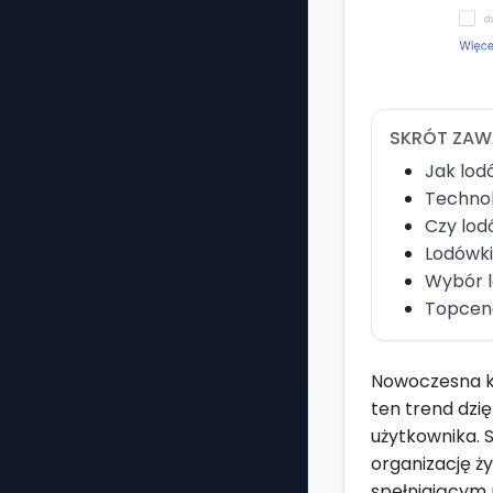
SKRÓT ZAW
Jak lod
Technol
Czy lod
Lodówki
Wybór l
Topcen
Nowoczesna ku
ten trend dzi
użytkownika. S
organizację ż
spełniającym 