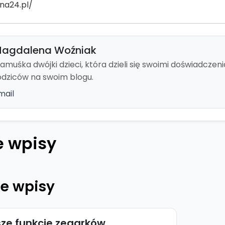
na24.pl/
agdalena Woźniak
amuśka dwójki dzieci, która dzieli się swoimi doświadcze
odziców na swoim blogu.
mail
 wpisy
e wpisy
sze funkcje zegarków