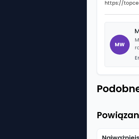
https://topce
M
M
MW
r
E
Podobne
Powiązan
Najważniej