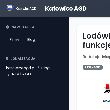
Katowice AGD
NAWIGACJA
Lodówk
Firmy
Blog
funkcj
Redakcja:
Mag
LOKALIZACJA
katowiceagd.pl
Blog
RTV i AGD
RTV i AGD