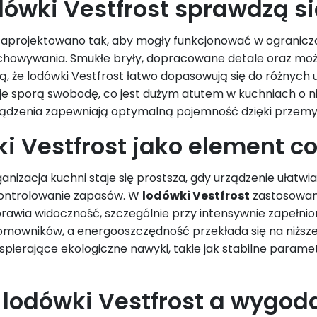
dówki Vestfrost sprawdzą s
zaprojektowano tak, aby mogły funkcjonować w ograniczo
howywania. Smukłe bryły, dopracowane detale oraz możl
ją, że lodówki Vestfrost łatwo dopasowują się do różnyc
je sporą swobodę, co jest dużym atutem w kuchniach o 
dzenia zapewniają optymalną pojemność dzięki przemyśl
i Vestfrost jako element 
anizacja kuchni staje się prostsza, gdy urządzenie ułatw
kontrolowanie zapasów. W
lodówki Vestfrost
zastosowano
awia widoczność, szczególnie przy intensywnie zapełnion
mowników, a energooszczędność przekłada się na niższe 
spierające ekologiczne nawyki, takie jak stabilne parame
lodówki Vestfrost a wygod