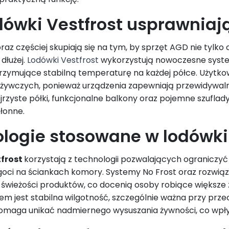
dówki Vestfrost usprawnia
raz częściej skupiają się na tym, by sprzęt AGD nie tylko
dłużej.
Lodówki Vestfrost
wykorzystują nowoczesne system
rzymujące stabilną temperaturę na każdej półce. Użytk
żywczych, ponieważ urządzenia zapewniają przewidywalne
rzyste półki, funkcjonalne balkony oraz pojemne szuflady
łonne.
logie stosowane w lodówki 
tfrost
korzystają z technologii pozwalających ograniczy
lgoci na ściankach komory. Systemy No Frost oraz rozwi
 świeżości produktów, co docenią osoby robiące większe za
em jest stabilna wilgotność, szczególnie ważna przy p
omaga unikać nadmiernego wysuszania żywności, co wpły