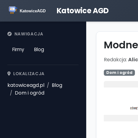
Katowice AGD
NAWIGACJA
Modne 
Firmy
Blog
Redakcja:
Ali
Dom i ogród
LOKALIZACJA
katowiceagd.pl
Blog
Dom i ogród