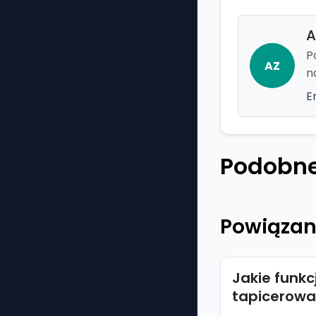
A
P
AZ
n
E
Podobne
Powiązan
Jakie funk
tapicerowa