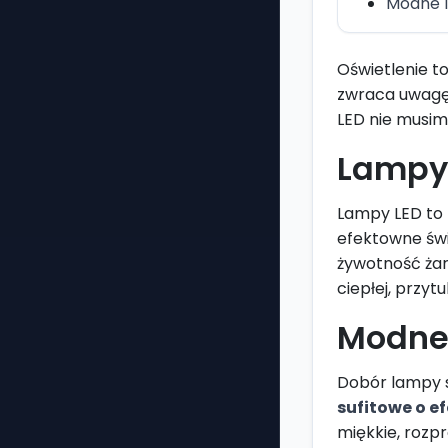
Modne l
Oświetlenie to
zwraca uwagę 
LED nie musim
Lampy 
Lampy LED to 
efektowne świa
żywotność żar
ciepłej, przyt
Modne 
Dobór lampy s
sufitowe o e
miękkie, rozpr