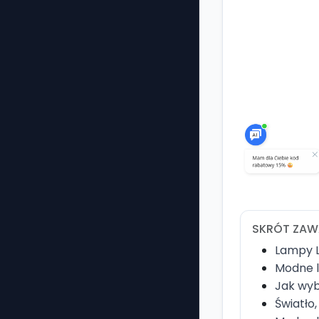
SKRÓT ZAW
Lampy L
Modne l
Jak wyb
Światło