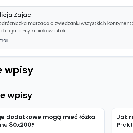
licja Zając
odróżniczka marząca o zwiedzaniu wszystkich kontynentów
a blogu pełnym ciekawostek.
mail
 wpisy
e wpisy
cje dodatkowe mogą mieć łóżka
Jak r
ne 80x200?
Prakt