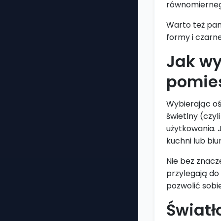
równomiernego 
Warto też pam
formy i czarn
Jak wy
pomie
Wybierając oś
świetlny (czy
użytkowania. 
kuchni lub biu
Nie bez znacz
przylegają do
pozwolić sobi
Światł