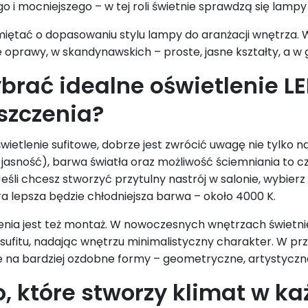
i mocniejszego – w tej roli świetnie sprawdzą się lampy 
iętać o dopasowaniu stylu lampy do aranżacji wnętrza. W
e oprawy, w skandynawskich – proste, jasne kształty, a w 
brać idealne oświetlenie L
szczenia?
wietlenie sufitowe, dobrze jest zwrócić uwagę nie tylko n
li jasność), barwa światła oraz możliwość ściemniania to
Jeśli chcesz stworzyć przytulny nastrój w salonie, wybier
ra lepsza będzie chłodniejsza barwa – około 4000 K.
enia jest też montaż. W nowoczesnych wnętrzach świetnie 
 sufitu, nadając wnętrzu minimalistyczny charakter. W p
e na bardziej ozdobne formy – geometryczne, artystyczn
o, które stworzy klimat w 