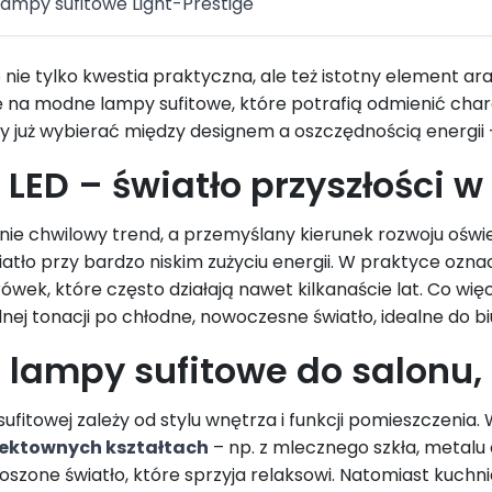
ampy sufitowe Light-Prestige
 nie tylko kwestia praktyczna, ale też istotny element ar
na modne lampy sufitowe, które potrafią odmienić chara
y już wybierać między designem a oszczędnością energii 
LED – światło przyszłości
nie chwilowy trend, a przemyślany kierunek rozwoju oświ
tło przy bardzo niskim zużyciu energii. W praktyce oznac
ówek, które często działają nawet kilkanaście lat. Co wi
ulnej tonacji po chłodne, nowoczesne światło, idealne do bi
lampy sufitowe do salonu, s
ufitowej zależy od stylu wnętrza i funkcji pomieszczenia
fektownych kształtach
– np. z mlecznego szkła, metalu
oszone światło, które sprzyja relaksowi. Natomiast kuchni