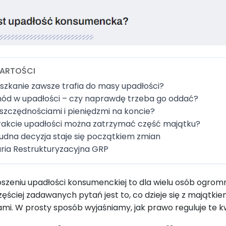
ARTOŚCI
szkanie zawsze trafia do masy upadłości?
d w upadłości – czy naprawdę trzeba go oddać?
oszczędnościami i pieniędzmi na koncie?
rakcie upadłości można zatrzymać część majątku?
rudna decyzja staje się początkiem zmian
ria Restrukturyzacyjna GRP
szeniu upadłości konsumenckiej to dla wielu osób ogromna
zęściej zadawanych pytań jest to, co dzieje się z mająt
mi. W prosty sposób wyjaśniamy, jak prawo reguluje te kw