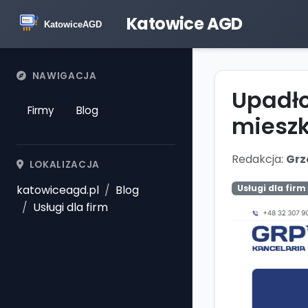
Katowice AGD
NAWIGACJA
Upadło
Firmy
Blog
miesz
Redakcja:
Grz
LOKALIZACJA
katowiceagd.pl
Blog
Usługi dla firm
Usługi dla firm