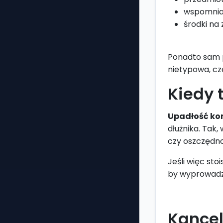
wspomnian
środki na
Ponadto sam pr
nietypowa, czę
Kiedy 
Upadłość ko
dłużnika. Tak,
czy oszczędno
Jeśli więc st
by wyprowadzi
Kancel