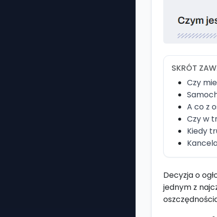
SKRÓT ZAW
Czy mie
Samochó
A co z 
Czy w t
Kiedy t
Kancela
Decyzja o ogło
jednym z najc
oszczędnościa