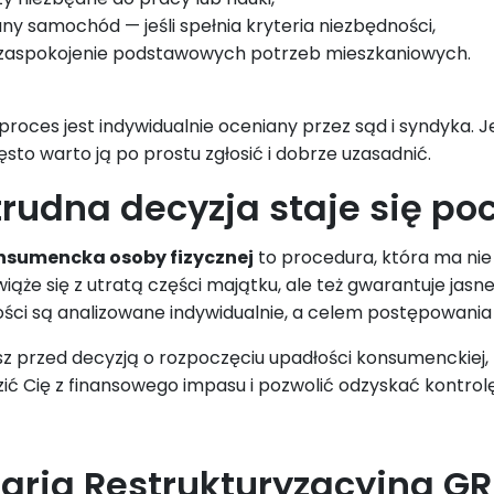
y samochód — jeśli spełnia kryteria niezbędności,
 zaspokojenie podstawowych potrzeb mieszkaniowych.
oces jest indywidualnie oceniany przez sąd i syndyka. Je
sto warto ją po prostu zgłosić i dobrze uzasadnić.
trudna decyzja staje się p
nsumencka osoby fizycznej
to procedura, która ma nie
 wiąże się z utratą części majątku, ale też gwarantuje ja
ści są analizowane indywidualnie, a celem postępowania j
oisz przed decyzją o rozpoczęciu upadłości konsumenckiej,
ć Cię z finansowego impasu i pozwolić odzyskać kontrol
aria Restrukturyzacyjna GR