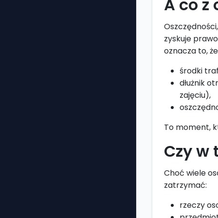
A co z
Oszczędności,
zyskuje prawo
oznacza to, że
środki tra
dłużnik o
zajęciu),
oszczędno
To moment, kt
Czy w 
Choć wiele os
zatrzymać:
rzeczy oso
przedmiot