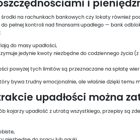
 oszczędnościami i pieniędz
 środki na rachunkach bankowych czy lokaty również podl
 do pełnej kontroli nad finansami upadłego — bank odbl
:
fiają do masy upadłości,
trzymuje jedynie kwoty niezbędne do codziennego życia (
ści powyżej tych limitów są przeznaczane na spłatę wierz
óry bywa trudny emocjonalnie, ale właśnie dzięki temu moż
trakcie upadłości można z
ób kojarzy upadłość z utratą wszystkiego, przepisy są 
biste,
y niezbędne do pracy lub nauki,