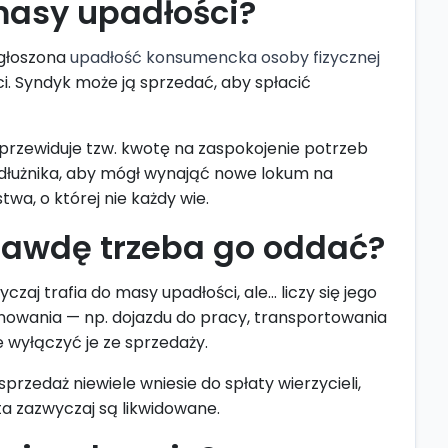
masy upadłości?
Ogłoszona
upadłość konsumencka osoby fizycznej
. Syndyk może ją sprzedać, aby spłacić
przewiduje tzw. kwotę na zaspokojenie potrzeb
dłużnika, aby mógł wynająć nowe lokum na
a, o której nie każdy wie.
rawdę trzeba go oddać?
aj trafia do masy upadłości, ale… liczy się jego
onowania — np. dojazdu do pracy, transportowania
 wyłączyć je ze sprzedaży.
przedaż niewiele wniesie do spłaty wierzycieli,
ta zazwyczaj są likwidowane.