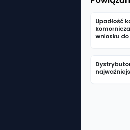
Powiązan
Upadłość k
komornicza 
wniosku do
Dystrybutor
najważniejs