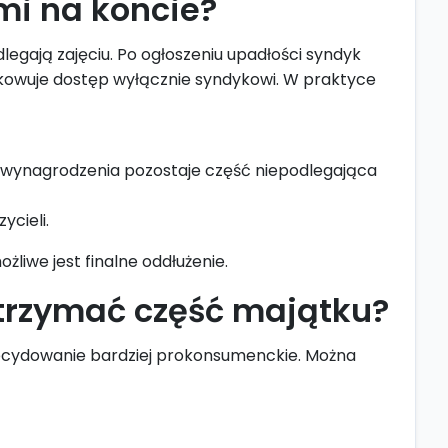
mi na koncie?
egają zajęciu. Po ogłoszeniu upadłości syndyk
okowuje dostęp wyłącznie syndykowi. W praktyce
z wynagrodzenia pozostaje część niepodlegająca
ycieli.
liwe jest finalne oddłużenie.
atrzymać część majątku?
zdecydowanie bardziej prokonsumenckie. Można