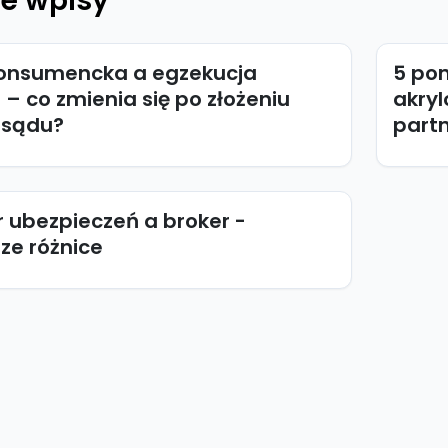
e wpisy
onsumencka a egzekucja
5 po
– co zmienia się po złożeniu
akryl
 sądu?
part
 ubezpieczeń a broker -
ze różnice