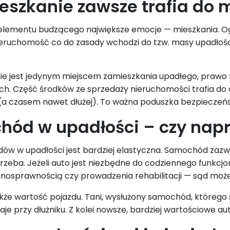
eszkanie zawsze trafia do 
 elementu budzącego największe emocje — mieszkania. 
ieruchomość co do zasady wchodzi do tzw. masy upadłości
nie jest jedynym miejscem zamieszkania upadłego, prawo 
h. Część środków ze sprzedaży nieruchomości trafia do 
a czasem nawet dłużej). To ważna poduszka bezpieczeństw
ód w upadłości – czy nap
ów w upadłości jest bardziej elastyczna. Samochód zazwycz
rzeba. Jeżeli auto jest niezbędne do codziennego funkcj
łnosprawnością czy prowadzenia rehabilitacji — sąd może
akże wartość pojazdu. Tani, wysłużony samochód, którego s
je przy dłużniku. Z kolei nowsze, bardziej wartościowe au