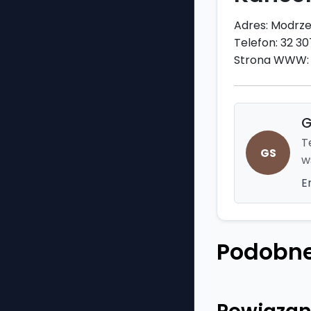
Adres: Modrze
Telefon: 32 30
Strona WWW: h
G
T
GS
w
E
Podobne