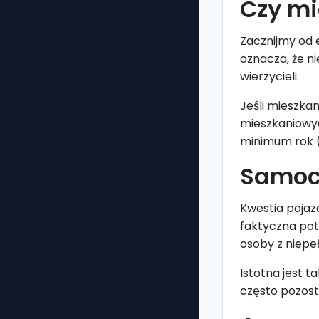
Czy mi
Zacznijmy od
oznacza, że n
wierzycieli.
Jeśli mieszka
mieszkaniowyc
minimum rok (
Samoch
Kwestia pojazd
faktyczna pot
osoby z niepe
Istotna jest t
często pozosta