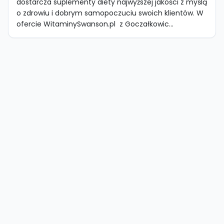
dostarcza suplementy diety najwyższej jakości z myślą
o zdrowiu i dobrym samopoczuciu swoich klientów. W
ofercie WitaminySwanson.pl z Goczałkowic...