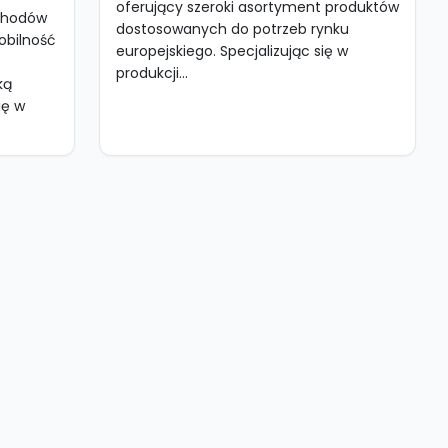
oferujący szeroki asortyment produktów
chodów
dostosowanych do potrzeb rynku
obilność
europejskiego. Specjalizując się w
produkcji...
ką
ię w