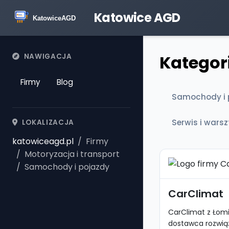
Katowice AGD
Kategor
NAWIGACJA
Firmy
Blog
Samochody i 
Serwis i warsz
LOKALIZACJA
katowiceagd.pl
Firmy
Motoryzacja i transport
Samochody i pojazdy
CarClimat
CarClimat z Łom
dostawca rozwiąz