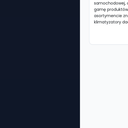
samochodowej, o
gamę produktów 
asortymencie zn
klimatyzatory dac