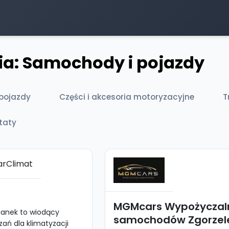
ia: Samochody i pojazdy
pojazdy
Części i akcesoria motoryzacyjne
T
taty
MGMcars Wypożyczal
ianek to wiodący
samochodów Zgorzel
ań dla klimatyzacji