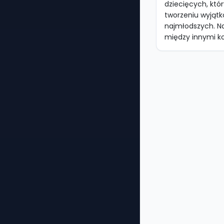
dziecięcych, któr
tworzeniu wyjąt
najmłodszych. N
między innymi koc