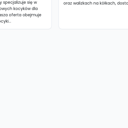
y specjalizuje się w
oraz walizkach na kółkach, dosta
kowych kocyków dla
asza oferta obejmuje
yki...