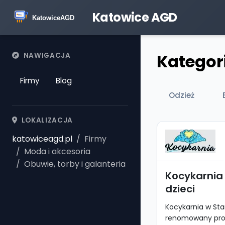
Katowice AGD
Kategori
NAWIGACJA
Firmy
Blog
Odzież
LOKALIZACJA
katowiceagd.pl
Firmy
Moda i akcesoria
Obuwie, torby i galanteria
Kocykarnia 
dzieci
Kocykarnia w Sta
renomowany prod