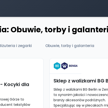
a: Obuwie, torby i galanter
Biżuteria i zegarki
Obuwie, torby i galanteria
Sklep z walizkami BG B
- Kocyki dla
Sklep z walizkami BG Berlin w Że
to synonim jakości i nowoczesn
rowej Górze to
branży akcesoriów podróżnych.
ucent tekstyliów
Specjalizując się w plecakach mi