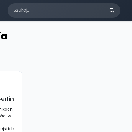
ia
erlin
rnikach
ości w
ejskich