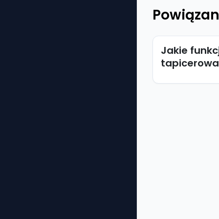
Powiązan
Jakie funk
tapicerowa