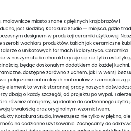
 malownicze miasto znane z pięknych krajobrazów i
ucha, jest siedzibą Kotakura Studio — miejsca, gdzie tra
woczesnym designem w produkcji ceramiki użytkowej. Nas
e szeroki wachlarz produktów, takich jak ceramiczne kub
alerze o unikatowych formach i kolorystyce. Ceramika
e w naszym studio charakteryzuje się nie tylko estetyką,
alnością, będąc doskonałym dodatkiem do każdej kuchni.
ramiczne, dostępne zarówno z uchem, jak i w wersji bez 
e połączenie naturalnych materiałów z rzemieślniczą p
dy element to wynik starannej pracy naszych doświadc
rzy dbają o każdy szczegół, od projektu po wypał. Talerz
óre również oferujemy, są idealne do codziennego użytku,
woją trwałością oraz oryginalnym wzornictwem.
ukty Kotakura Studio, inwestujesz nie tylko w piękno, ale
orność na codzienne użytkowanie. Zachęcamy do odkryw
ferty online i dołączenia do grona zadowolonych klientów,