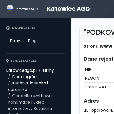
Katowice AGD
NAWIGACJA
"PODKO
Firmy
Blog
Strona WWW:
Dane rejes
LOKALIZACJA
NIP
katowiceagd.pl
Firmy
Dom i ogród
REGON
Kuchnia, łazienka i
Status VAT
ceramika
Ceramika użytkowa
Adres
handmade | Sklep
internetowy Kotakura
ul. Topolowa 1