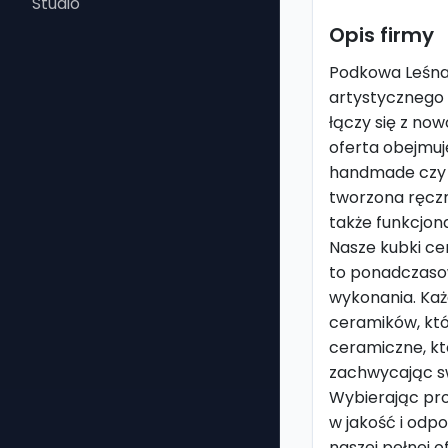
Studio
Opis firmy
Podkowa Leśna,
artystycznego d
łączy się z no
oferta obejmuj
handmade czy t
tworzona ręczni
także funkcjon
Nasze kubki ce
to ponadczasow
wykonania. Każ
ceramików, któ
ceramiczne, kt
zachwycając s
Wybierając prod
w jakość i odp
naszej pełnej o