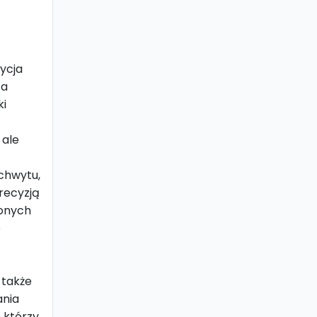
dycja
za
ki
 ale
uchwytu,
recyzją
zonych
e
 także
ania
 którzy