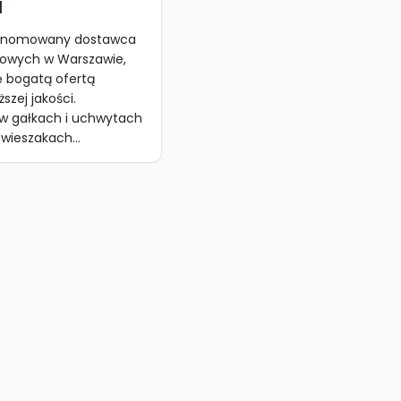
l
 renomowany dostawca
owych w Warszawie,
ię bogatą ofertą
szej jakości.
ę w gałkach i uchwytach
wieszakach...