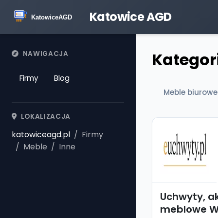
Katowice AGD
Kategori
NAWIGACJA
Firmy
Blog
Meble biurowe
LOKALIZACJA
katowiceagd.pl
Firmy
Meble
Inne
Uchwyty, a
meblowe W