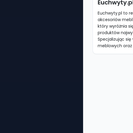
Euchwyty.p
Euchwyty.pl to
akcesoriów mebl
który wyróżnia s
produktów najwyż
Specjalizując si
meblowych oraz 