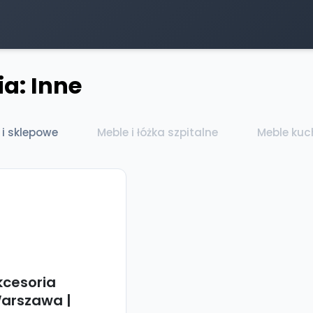
a: Inne
 i sklepowe
Meble i łóżka szpitalne
Meble ku
kcesoria
arszawa |